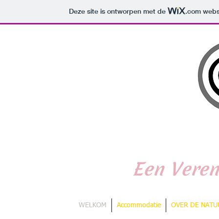
Deze site is ontworpen met de
.com
websi
De Natuu
Een Veren
WELKOM
Accommodatie
OVER DE NATUU