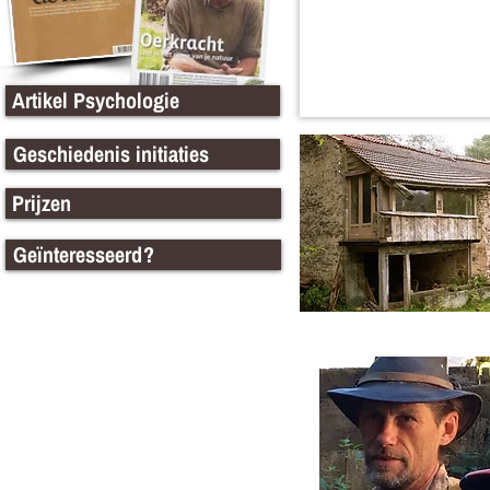
Artikel Psychologie
Geschiedenis initiaties
Prijzen
Geïnteresseerd?
Bijzondere
overnachtingen
De Natuurlijke Tijd staat bekend om
zijn sprookjesachtige sfeer en
bijzondere creaties, waaronder onze